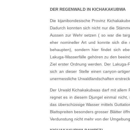
DER REGENWALD IN KICHAKAKUBWA
Die kijanibondesische Provinz Kichakakub
Dadurch konnten sich nicht nur die Stäm
Aussen zur Wehr setzen ( so war die targ
eher nomineller Art und konnte sich die s
behaupten), sondern hier findet sich ebe
Lakuga-Wasserfälle gehören zu den beeindr
Ziel erster Ordnung werden. Der Lakuga-Fl
sich an dieser Stelle einen canyon-artig
unermessliche Urwaldlandschaften erstreck
Der Urwald Kichakakubwas darf mit allem 
regnet es in diesem Djungel einmal nicht, s
das überschüssige Wasser mittels Guttatio
Blattspreiten besonders grosser Blätter öf
Verdunstung nicht mehr von der Umgebungs