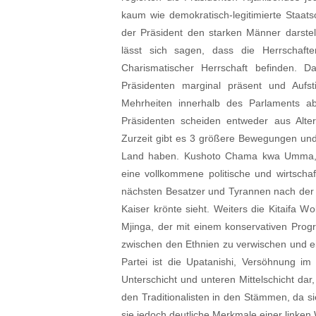
kaum wie demokratisch-legitimierte Staatso
der Präsident den starken Männer darstel
lässt sich sagen, dass die Herrschaften
Charismatischer Herrschaft befinden. D
Präsidenten marginal präsent und Aufs
Mehrheiten innerhalb des Parlaments a
Präsidenten scheiden entweder aus Alte
Zurzeit gibt es 3 größere Bewegungen und 
Land haben. Kushoto Chama kwa Umma, die
eine vollkommene politische und wirtschaf
nächsten Besatzer und Tyrannen nach der D
Kaiser krönte sieht. Weiters die Kitaifa W
Mjinga, der mit einem konservativen Progr
zwischen den Ethnien zu verwischen und ein 
Partei ist die Upatanishi, Versöhnung im 
Unterschicht und unteren Mittelschicht dar,
den Traditionalisten in den Stämmen, da si
sie jedoch deutliche Merkmale einer linken W