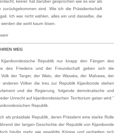
erdacht, keiner hat darüber gesprochen wie es war als
 zurückgekommen sind. Wie ich die Präsidentschaft
li. Ich war nicht wählen, alles ein und dasselbe, die
n werden die wohl kaum lösen.
Pwani
IHREN WEG
e Kijanibondesische Republik nur knapp den Fängen des
ste des Friedens und der Freundschaft geben sich die
s Volk der Targer, der Watu, der Wasaka, der Mahawa, der
r anderen Völker die treu zur Republik Kijanibonde stehen
Parlament und die Regierung, folgende demokratische und
ieder Unrecht auf kijanibondesischen Territorium getan wird.”
anibondesischen Republik.
ich als präsidiale Republik, deren Präsident eine starke Rolle
 Während der langen Geschichte der Republik von Kijanibonde
edoch häufig mehr wie gewählte Könige und verhielten sich