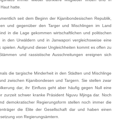
Haut hatte.
amentlich seit dem Beginn der Kijanibondesischen Republik,
men und gegenüber den Targer und Mischlingen im Land
 sind in die Lage gekommen wirtschaftlichen und politischen
n in den Urwäldern und in Janwapori vergleichsweise eine
ik spielen. Aufgrund dieser Ungleichheiten kommt es offen zu
tämmen und rassistische Ausschreitungen ereignen sich
als die targische Minderheit in den Städten und Mischlinge
und zwischen Kijanibondesen und Targern. Sie stellen zwar
lkerung dar, ihr Einfluss geht aber häufig gegen Null eine
r zurzeit schwer kranke Präsident Nguvu Mjinga dar. Noch
und demokratischer Regierungsform stellen noch immer die
nträger die Elite der Gesellschaft dar und haben einen
esetzung von Regierungsämtern.