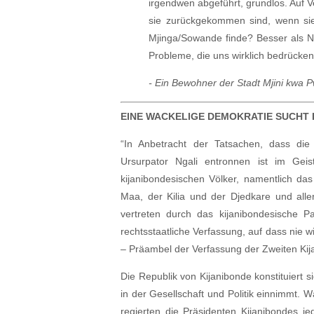
irgendwen abgeführt, grundlos. Auf V
sie zurückgekommen sind, wenn sie
Mjinga/Sowande finde? Besser als Nga
Probleme, die uns wirklich bedrücke
- Ein Bewohner der Stadt Mjini kwa 
EINE WACKELIGE DEMOKRATIE SUCHT 
“In Anbetracht der Tatsachen, dass di
Ursurpator Ngali entronnen ist im Gei
kijanibondesischen Völker, namentlich da
Maa, der Kilia und der Djedkare und alle
vertreten durch das kijanibondesische 
rechtsstaatliche Verfassung, auf dass nie w
– Präambel der Verfassung der Zweiten Kij
Die Republik von Kijanibonde konstituiert s
in der Gesellschaft und Politik einnimmt.
regierten die Präsidenten Kijanibondes j