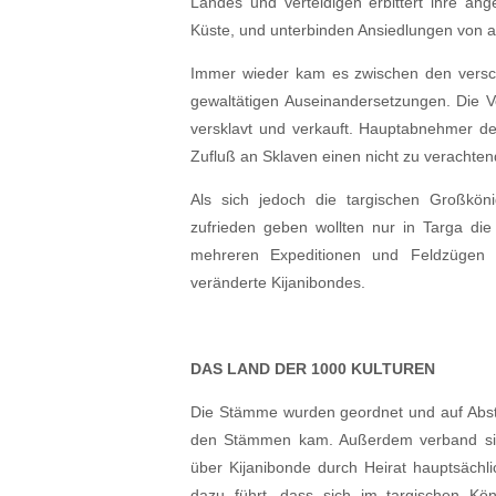
Landes und verteidigen erbittert ihre a
Küste, und unterbinden Ansiedlungen von
Immer wieder kam es zwischen den versc
gewaltätigen Auseinandersetzungen. Die V
versklavt und verkauft. Hauptabnehmer de
Zufluß an Sklaven einen nicht zu verachten
Als sich jedoch die targischen Großkö
zufrieden geben wollten nur in Targa die
mehreren Expeditionen und Feldzügen d
veränderte Kijanibondes.
DAS LAND DER 1000 KULTUREN
Die Stämme wurden geordnet und auf Absta
den Stämmen kam. Außerdem verband sich
über Kijanibonde durch Heirat hauptsäch
dazu führt, dass sich im targischen Kö