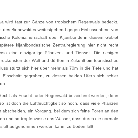
wa wird fast zur Gänze von tropischem Regenwals bedeckt.
me des Binnewaldes weitestgehend gegen Einflussnahme von
ische Kolonialherrschaft über Kijanibonde in diesem Gebiet
pätere kijanibondesische Zentralregierung hier nicht recht
nso eine einzigartige Pflanzen- und Tierwelt. Die riesigen
uckensten der Welt und dürften in Zukunft ein touristisches
uss stürzt sich hier über mehr als 70m in die Tiefe und hat
en Einschnitt gegraben, zu dessen beiden Ufern sich schier
en.
Recht als Feucht- oder Regenwald bezeichnet werden, denn
o ist doch die Luftfeuchtigkeit so hoch, dass viele Pflanzen
n abscheiden, ein Vorgang, bei dem sich feine Poren an den
fnen und so tropfenweise das Wasser, dass durch die normale
luft aufgenommen werden kann, zu Boden fällt.