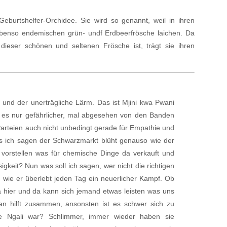
Geburtshelfer-Orchidee. Sie wird so genannt, weil in ihren
benso endemischen grün- undf Erdbeerfrösche laichen. Da
dieser schönen und seltenen Frösche ist, trägt sie ihren
e und der unerträgliche Lärm. Das ist Mjini kwa Pwani
st es nur gefährlicher, mal abgesehen von den Banden
Parteien auch nicht unbedingt gerade für Empathie und
s ich sagen der Schwarzmarkt blüht genauso wie der
t vorstellen was für chemische Dinge da verkauft und
keit? Nun was soll ich sagen, wer nicht die richtigen
n wie er überlebt jeden Tag ein neuerlicher Kampf. Ob
 hier und da kann sich jemand etwas leisten was uns
 Man hilft zusammen, ansonsten ist es schwer sich zu
ie Ngali war? Schlimmer, immer wieder haben sie