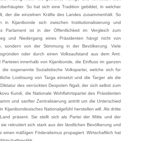
berhäupter. So hat sich eine Tradition gebildet, in welcher
lt, der die einzelnen Kräfte des Landes zusammenhält. So
 in Kijanibonde sich zwischen Institutionalisierung und
as Parlament ist in der Öffentlichkeit im Vergleich zum
tieg und Niedergang eines Präsidenten hängt nicht von
b, sondern von der Stimmung in der Bevölkerung. Viele
rsgründen oder durch einen Volksaufstand aus dem Amt.
Parteien innerhalb von Kijanibonde, die Einfluss im ganzen
 sogenannte Sozialistische Volkspartei, welche sich für
tliche Loslösung von Targa einsetzt und die Targer als die
iktatur des verrückten Despoten Ngali, der sich selbst zum
okovu Kundi, die Nationale Wohlfahrtspartei des Präsidenten
amm und sanfter Zentralisierung antritt um die Unterschied
Kijanibondesisches Nationalgefühl herstellen will. Als dritte
Land präsent. Sie stellt sich als Partei der Mitte und der
 sie rekrutiert sich stark aus der ländlichen Bevölkerung und
e einen mäßigen Föderalismus propagiert. Wirtschaftlich hat
irtschaftspolitik.