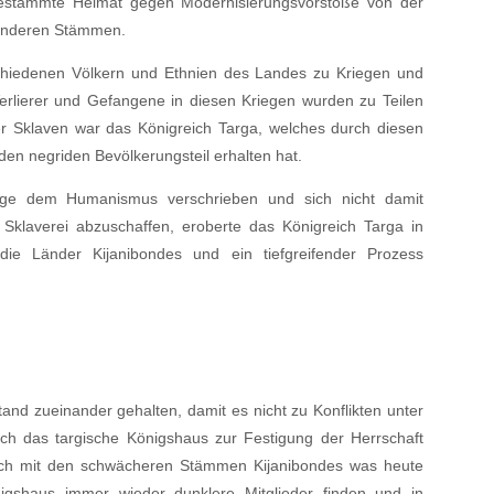
ngestammte Heimat gegen Modernisierungsvorstöße von der
 anderen Stämmen.
hiedenen Völkern und Ethnien des Landes zu Kriegen und
erlierer und Gefangene in diesen Kriegen wurden zu Teilen
r Sklaven war das Königreich Targa, welches durch diesen
den negriden Bevölkerungsteil erhalten hat.
nige dem Humanismus verschrieben und sich nicht damit
 Sklaverei abzuschaffen, eroberte das Königreich Targa in
ie Länder Kijanibondes und ein tiefgreifender Prozess
nd zueinander gehalten, damit es nicht zu Konflikten unter
 das targische Königshaus zur Festigung der Herrschaft
lich mit den schwächeren Stämmen Kijanibondes was heute
nigshaus immer wieder dunklere Mitglieder finden und in