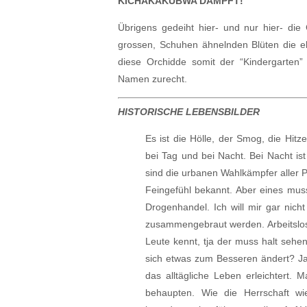
KICHAKAKUBWA DAMPFT!
Übrigens gedeiht hier- und nur hier- die 
grossen, Schuhen ähnelnden Blüten die e
diese Orchidde somit der “Kindergarten” 
Namen zurecht.
HISTORISCHE LEBENSBILDER
Es ist die Hölle, der Smog, die Hitz
bei Tag und bei Nacht. Bei Nacht i
sind die urbanen Wahlkämpfer aller 
Feingefühl bekannt. Aber eines mus
Drogenhandel. Ich will mir gar nich
zusammengebraut werden. Arbeitslosig
Leute kennt, tja der muss halt sehe
sich etwas zum Besseren ändert? Ja
das alltägliche Leben erleichtert.
behaupten. Wie die Herrschaft w